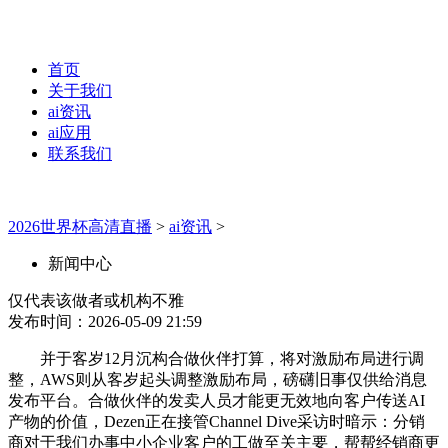
首页
关于我们
ai资讯
ai应用
联系我们
2026世界杯高清直播
>
ai资讯
>
新闻中心
仅代表该做者或机构不雅
发布时间：2026-05-09 21:59
并于客岁12月沉构合做伙伴打算，将对激励布局进行调
整，AWS则从客岁起头调整激励布局，磅礴旧事仅供给消息
发布平台。合做伙伴的发卖人员才能更无效地向客户传送AI
产物的价值，Dezen正在接管Channel Dive采访时暗示：分销
商对于我们办事中小企业客户的工做至关主要，帮帮经销商更