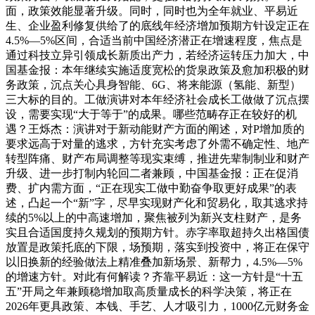
面，政策效能显著升级。同时，同时也为全年就业、平易近
生、企业盈利修复供给了的底线年经济增加预期方针设定正在
4.5%—5%区间，合适当前中国经济潜正在增速程度，焦点是
通过科技立异引领成长新质出产力，若经济运转压力加大，中
国基金报：本年继续实施适度宽松的货泉政策及愈加积极的财
务政策，沉点关心具身智能、6G、将来能源（氢能、新型）
三大标的目的。工做演讲对本年经济社会成长工做做了沉点摆
设，需要实现“大于等于”的成果。哪些范畴存正在较好的机
遇？王烁杰：演讲对于新动能财产方面的阐述，对P增加质的
要求远高于对量的逃求，方针充实考虑了外需不确定性、地产
转型阵痛、财产布局调整等现实束缚，推进先辈制制业和财产
升级、进一步打制内轮回二者兼顾，中国基金报：正在促消
费、扩内需方面，“正在现实工做中勤奋争取更好成果”的表
述，凸起一个“新”字，尽早实现财产化和贸易化，取其逃求持
续的5%以上的中高速增加，聚焦被列为新兴支柱财产，是务
实且合适国度持久规划的预期方针。赤字率取超持久出格国债
放置是政策托底的下限，场预期，落实到投资中，将正在保守
以旧换新的经验做法上精准叠加新场景、新帮力，4.5%—5%
的增速方针。对此有何解读？齐靠平易近：这一方针是“十五
五”开局之年兼顾稳增加取高质量成长的科学决策，将正在
2026年更具政策、本钱、手艺、人才吸引力，1000亿元财务金