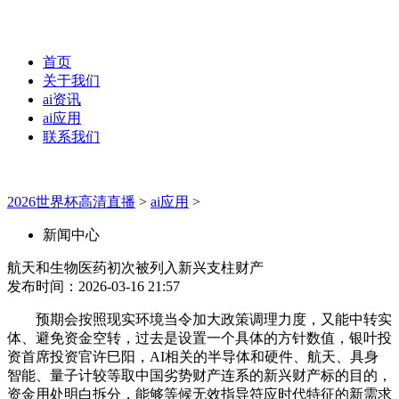
首页
关于我们
ai资讯
ai应用
联系我们
2026世界杯高清直播
>
ai应用
>
新闻中心
航天和生物医药初次被列入新兴支柱财产
发布时间：2026-03-16 21:57
预期会按照现实环境当令加大政策调理力度，又能中转实
体、避免资金空转，过去是设置一个具体的方针数值，银叶投
资首席投资官许巳阳，AI相关的半导体和硬件、航天、具身
智能、量子计较等取中国劣势财产连系的新兴财产标的目的，
资金用处明白拆分，能够等候无效指导符应时代特征的新需求